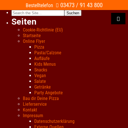
03473 / 91 43 800
Bestelltelefon
Search
for:
Seiten
Cookie-Richtlinie (EU)
Startseite
Online Flyer
Pizza
Pasta/Calzone
Aufläufe
Kids Menus
Snacks
Vegan
Salate
Getränke
Party Angebote
Bau dir Deine Pizza
Lieferservice
Kontakt
Impressum
Datenschutzerklärung
Externe Quellen