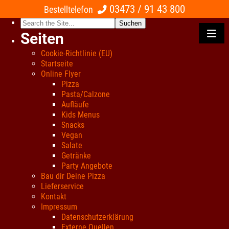
03473 / 91 43 800
Bestelltelefon
Search
for:
Seiten
Cookie-Richtlinie (EU)
Startseite
Online Flyer
Pizza
Pasta/Calzone
Aufläufe
Kids Menus
Snacks
Vegan
Salate
Getränke
Party Angebote
Bau dir Deine Pizza
Lieferservice
Kontakt
Impressum
Datenschutzerklärung
Externe Quellen