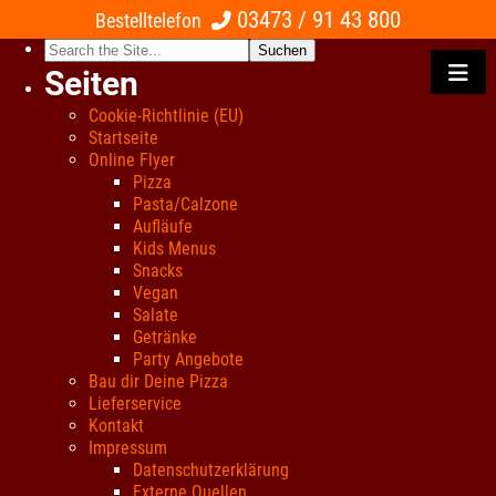
03473 / 91 43 800
Bestelltelefon
Search
for:
Seiten
Cookie-Richtlinie (EU)
Startseite
Online Flyer
Pizza
Pasta/Calzone
Aufläufe
Kids Menus
Snacks
Vegan
Salate
Getränke
Party Angebote
Bau dir Deine Pizza
Lieferservice
Kontakt
Impressum
Datenschutzerklärung
Externe Quellen